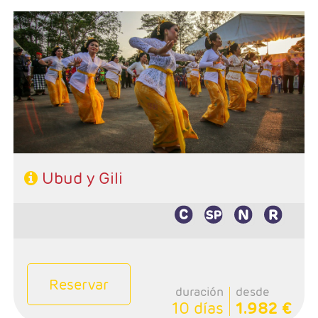
- Salidas: Diarias
- Ruta: Ubud 4 noches (ampliables) - Gili 3 noches
(ampliables) y 1 noche en Bali
- Categoría hotelera: A elección del cliente
- Régimen: A elección del cliente
Ubud y Gili
Reservar
duración
desde
10 días
1.982 €