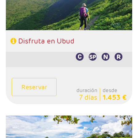
Disfruta en Ubud
Reservar
duración
desde
7 días
1.453 €
- Salidas: Diarias
- Ruta: Ubud y playas de Bali
- Categoría hotelera: A elección del cliente