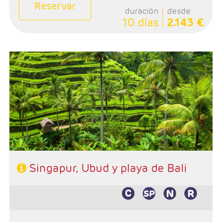
Reservar
duración
desde
10 días
2.143 €
Salidas: Jueves
Ruta: 3 noches Singapur, 4 noches Ubud y 3 playas de
Bali
Singapur, Ubud y playa de Bali