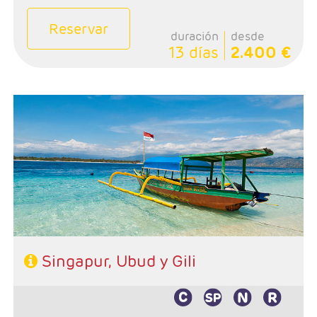
Reservar
duración
desde
13 días
2.400 €
Salidas: Jueves
Ruta: 3 noches Singapur, 4 noches Ubud y 3 Gili
Hoteles: De libre elección
Régimen: De libre elección
Singapur, Ubud y Gili