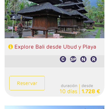
- Ruta: Ubud (excursiones incluidas) y playas de Bali
Régimen: Alojamiento y desayuno + 3 almuerzos
Explore Bali desde Ubud y Playa
Reservar
duración
desde
10 días
1.728 €