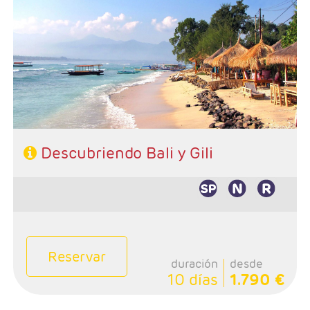
- Salidas: Diarias
- Ruta: Bali y Gili
- Categoría hotelera: A elección del cliente
- Régimen: A elección del cliente
Descubriendo Bali y Gili
Reservar
duración
desde
10 días
1.790 €