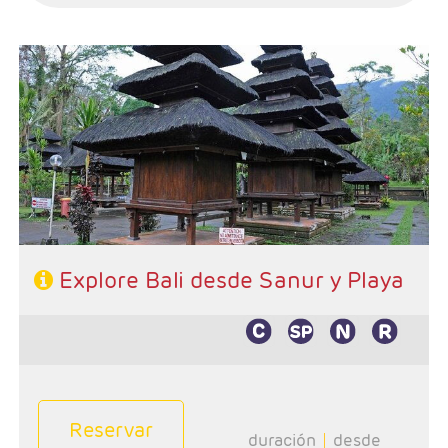
- Salidas: Lunes
- Ruta: Sanur (excursiones incluidas)
Régimen: Alojamiento y desayuno + 3 almuerzos y 1
cena
Explore Bali desde Sanur y Playa
Reservar
duración
desde