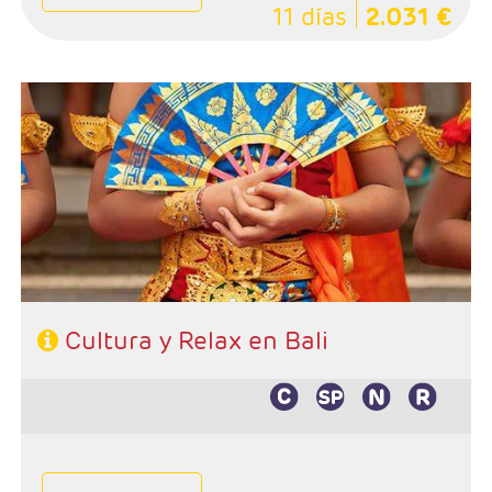
11 días
2.031 €
- Salidas: Diarias
- Ruta: Circuito 3 noches, playa de Bali 4 noches.
- Categoría hotelera: A elección del cliente.
- Régimen: A elección del cliente.
Cultura y Relax en Bali