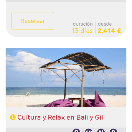
Reservar
duración
desde
13 días
2.414 €
- Salidas: Diarias
- Ruta: Circuito 3 noches, playa de sur de Bali 3 noches.
- Extensión a Gili 2 noches (ampliables)
- Categoría hotelera: A elección del cliente.
- Régimen: A elección del cliente.
Cultura y Relax en Bali y Gili