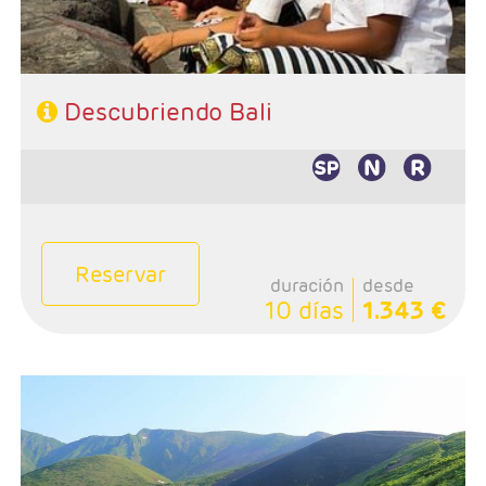
668 808 620
Descubriendo Bali
Reservar
duración
desde
10 días
1.343 €
- Salidas: Diarias
- Ruta: Ubud 4 noches (ampliables)
- Categoría hotelera: A elección del cliente
- Régimen: A elección del cliente