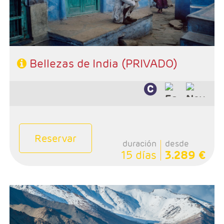
- Categoría hotelera: Estándar, Primera y Superior
- Régimen: Media Pensión (13 desayunos y 12 cenas)
Bellezas de India (PRIVADO)
Reservar
duración
desde
15 días
3.289 €
- Salidas: Diarias
- Ruta: 2 noches Delhi, 2 Leh, 2 Valle de Nubra, 1 Lago
Pangong, 1 Leh y 1 Delhi