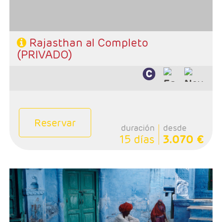
Rajasthan al Completo
(PRIVADO)
Reservar
duración
desde
15 días
3.070 €
- Salidas: Diarias en privado
- Ruta: 1 noche en Delhi, 2 noches en Udaipur, 1 noche
en Jodhpur, 2 noches en Jaipur, 2 noches en Agra, 1
noche en Orchha, 1 noche en Khajuraho, 2 noches en
Varanasi, 1 noche en Delhi