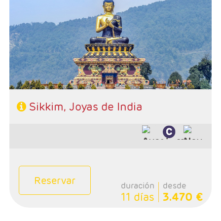
- Salidas: Diarias
- Ruta: 2 noches Delhi, 2n Darjeeling, 2n Gangtok, 1n
Klimpong, 1n Siliguri y 1 noche Delhi
- Categoría hotelera: Única
- Régimen: 9 desayunos y 8 cenas
- A destacar: Se necesita visado.
Sikkim, Joyas de India
Reservar
duración
desde
11 días
3.470 €