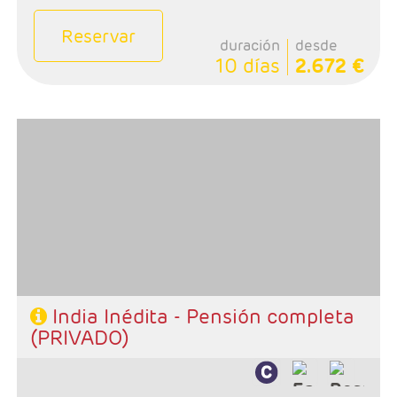
Reservar
duración
desde
10 días
2.672 €
- Salidas: Diarias
- Ruta: 2 noches Delhi, 2 Jaipur, 2 Agra, 1 Khajuraho, 2
Varanasi
- Categoría hotelera: Estándar, Primera y Superior
- Régimen: 9 desayunos, 8 almuerzos y 8 cenas
- A destacar: Se necesita visado.
India Inédita - Pensión completa
(PRIVADO)