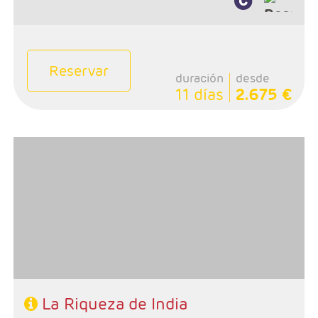
Reservar
duración
desde
11 días
2.675 €
- Salidas: Viernes
- Ruta: 2 noches Mumbai, 2 Udaipur, 2 Jaipur, 2 Agra, 1
Delhi
- Categoría hotelera: Estándar, Primera y Primera
superior
- Régimen: 9 desayunos y 9 cenas
- A destacar: Se necesita visado.
La Riqueza de India