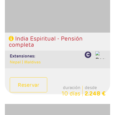
- Categoría hotelera: Estándar, Primera y Superior
- Régimen: 8 desayunos, 7 almuerzos y 6 cenas
- A destacar: Se necesita visado.
India Espiritual - Pensión
completa
extensiones:
Nepal |
Maldivas
Reservar
duración
desde
10 días
2.248 €
- Salidas: Lunes