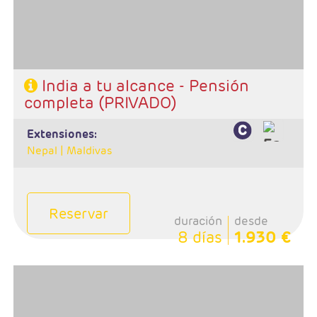
- A destacar: Se necesita visado.
India a tu alcance - Pensión
completa (PRIVADO)
extensiones:
Nepal |
Maldivas
Reservar
duración
desde
8 días
1.930 €
- Salidas: Lunes
- Ruta: 1 noches Delhi, 2n Jaipur, 2n Agra, 1n Delhi, 1n
Varanasi y 1 noche Delhi