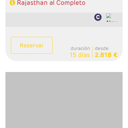
Rajasthan al Completo
Reservar
duración
desde
15 días
2.818 €
- Salidas: Diarias
- Ruta: 2 noches Mumbai, 2 Udaipur, 2 Jaipur, 2 Agra, 1
Delhi
- Categoría hotelera: Estándar, Primera y Primera
superior
- Régimen: 9 desayunos y 8 cenas
- A destacar: Se necesita visado.