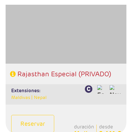
- Salidas: Diarias en privado
- Ruta: 1 noche en Delhi, 2 noches en Udaipur, 1 noche
en Jodhpur, 2 noches en Jaipur, 2 noches en Agra y 1
noche Delhi
- Categoría hotelera: Estándar, Primera y Superior
- Régimen: Media Pensión (9 desayunos y 8 cenas)
Rajasthan Especial (PRIVADO)
extensiones:
Maldivas |
Nepal
Reservar
duración
desde