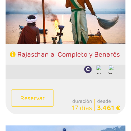
Jaisalmer, 1 Jodhpur, 2 Udaipur, 2 Jaipur, 1 Agra, 2
Benares y 2 Delhi
- Categoría hotelera: PRIMERA o SUPERIOR
- Régimen: Media Pensión
- A destacar: Se necesita Visado.
Rajasthan al Completo y Benarés
Reservar
duración
desde
17 días
3.461 €