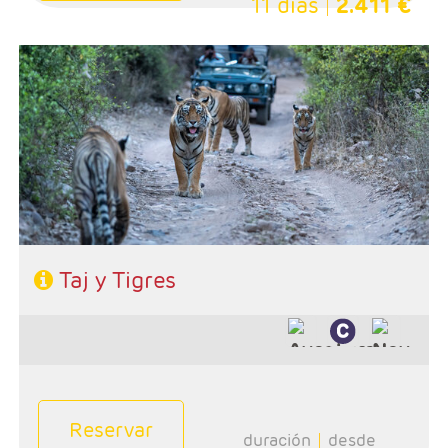
11 días
2.411 €
- Salidas: Diarias
- Ruta: 2 noches Delhi, 2n Jaipur, 2n Ranthambore, 2n
Agra y 1 noche Delhi
- Categoría hotelera: Primera y Superior
- Régimen: 9 desayunos, 3 almuerzos y 7 cenas
- A destacar: Se necesita visado.
Taj y Tigres
Reservar
duración
desde