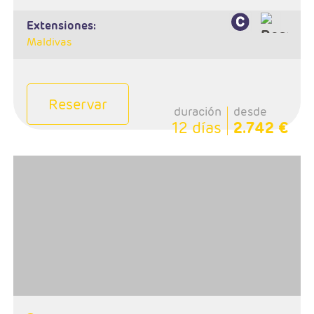
extensiones:
Maldivas
Reservar
duración
desde
12 días
2.742 €
- Salidas: Sábados
- Ruta: 1 noche Delhi, 1 Mandawa, 1 Bikaner, 2 Jaisalmer,
1 Jodhpur, 2 Udaipur, 2 Jaipur, 1 Agra, 2 Delhi
- Categoría hotelera: PRIMERA, PRIMERA SUP
- Régimen: Media Pensión
- A destacar: Se necesita Visado.