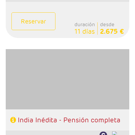
Reservar
duración
desde
11 días
2.675 €
- Salidas: Lunes
- Ruta: 2 noches Delhi, 2 Jaipur, 2 Agra, 1 Khajuraho, 2
Varanasi
- Categoría hotelera: Estándar, Primera y Superior
- Régimen: 9 desayunos, 8 almuerzos y 8 cenas
- A destacar: Se necesita visado.
India Inédita - Pensión completa