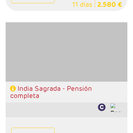
11 días
2.580 €
- Salidas: Lunes
- Ruta: 2 noches Delhi, 2 Jaipur, 2 Agra, 1 Khajuraho, 2
Varanasi
- Categoría hotelera: Estándar, Primera y Superior
- Régimen: 9 desayunos, 8 almuerzos y 8 cenas
- A destacar: Se necesita visado.
India Sagrada - Pensión
completa