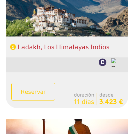
- Categoría hotelera: Única
- Régimen: Media pensión
- A destacar: Se necesita visado.
Ladakh, Los Himalayas Indios
Reservar
duración
desde
11 días
3.423 €
- Salidas: Sábados
- Ruta: 1 noches Delhi, 1 Shekavati, 1 Bikaner, 2