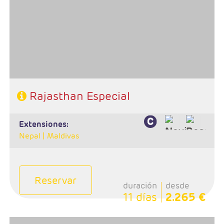
- Ruta: 1noche en Delhi, 2 noches en Udaipur, 1 noche
en Jodhpur, 2 noches en Jaipur, 2 noches en Agra, 1
noche en Delhi
- Categoría hotelera: Estándar, Primera y Superior
- Régimen: Media Pensión (9 desayunos y 8 cenas)
Rajasthan Especial
extensiones:
Nepal |
Maldivas
Reservar
duración
desde
11 días
2.265 €