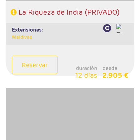
La Riqueza de India (PRIVADO)
extensiones:
Maldivas
Reservar
duración
desde
12 días
2.905 €
- Salidas: Lunes
- Ruta: 1 noche en Delhi, 2 noches en Udaipur, 1 noche
en Jodhpur, 2 noches en Jaipur, 2 noches en Agra, 1
noche en Orchha, 1 noche en Khajuraho, 2 noches en
Varanasi, 1 noche en Delhi
- Categoría hotelera: Estándar, Primera y Superior
- Régimen: Media Pensión (13 desayunos y 12 cenas)