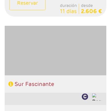
Reservar
duración
desde
11 días
2.606 €
- Salidas: Sábados
- Ruta: 1 noche Chennai, 1 Mahabalipuram, 1
Kumbakonam, 2 Madurai, 1 Periyar y 2 Cochin
- Categoría hotelera: Primera y Superior
- Régimen: 8 desayunos y 7 cenas
- A destacar: Se necesita visado.
Sur Fascinante