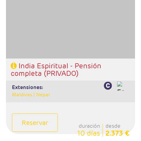
- Salidas: Diarias en privado
- Ruta: 1 noches Delhi, 2n Jaipur, 2n Agra, 1n Delhi, 1n
Varanasi y 1 noche Delhi
- Categoría hotelera: Estándar, Primera y Superior
- Régimen: 8 desayunos, 7 almuerzos y 6 cenas
- A destacar: Se necesita visado.
India Espiritual - Pensión
completa (PRIVADO)
extensiones:
Maldivas |
Nepal
Reservar
duración
desde
10 días
2.373 €