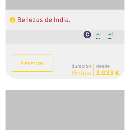
Bellezas de India.
Reservar
duración
desde
15 días
3.023 €
- Salidas: Diarias en privado
- Ruta: 3 noches Delhi, 1 Mandawa, 1 Bikaner, 2
Jaisalmer, 1 Jodhpur, 2 Udaipur, 2 Jaipur, 1 Agra
- Categoría hotelera: PRIMERA, PRIMERA SUP
- Régimen: Media Pensión
- A destacar: Se necesita Visado.