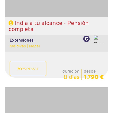
668 808 620
India a tu alcance - Pensión
completa
extensiones:
Maldivas |
Nepal
Reservar
duración
desde
8 días
1.790 €
- Salidas: Diarias en privado
- Ruta: 1 noche Delhi, 2 noches Jaipur , 2 noches Agra Y
1 una noche en Delhi
- Categoría hotelera: Estándar, Primera y Superior
- Régimen: Pensión completa