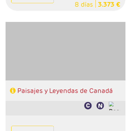
8 días
3.373 €
- Salidas: Lunes
- Ruta: 1 noche Toronto, 1 noche Niagara, 1 noche
Ottawa, 1 noche en Wendake, 2 noches Quebec y 1
noche Montreal
- Categoría hotelera: Unica
-Rñegimen: Desayuno y 1 almuerzo
Paisajes y Leyendas de Canadá