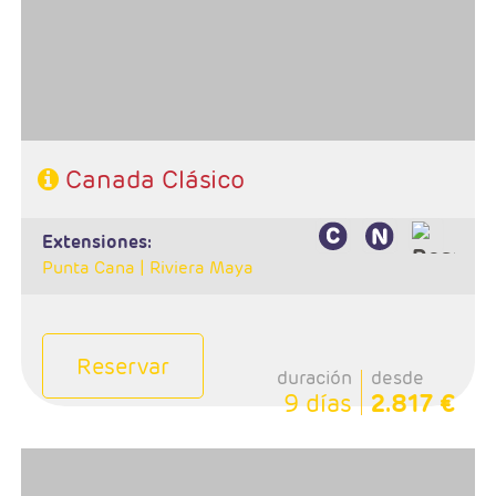
- Categoría hotelera: Turista y Primera
-Rñegimen: Desayuno y 1 almuerzo
Canada Clásico
extensiones:
Punta Cana |
Riviera Maya
Reservar
duración
desde
9 días
2.817 €
- Salidas: Lunes