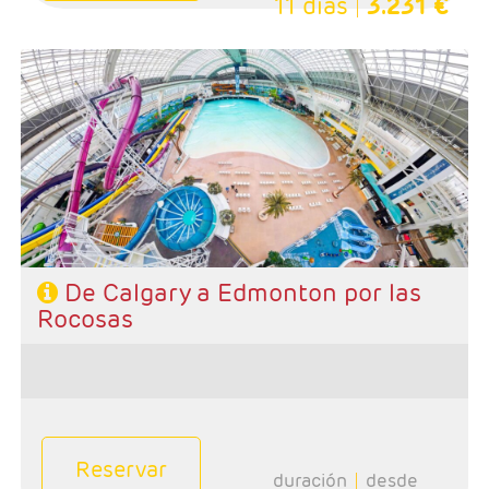
11 días
3.231 €
- Salidas: Domingos
- Ruta: 1 noche Calgary, 2 noches Banff, 1 noche Jasper
y 2 noches en Edmonton.
- Categoría hotelera: Primera
-Rñegimen: Desayunos y 1 cena
De Calgary a Edmonton por las
Rocosas
Reservar
duración
desde