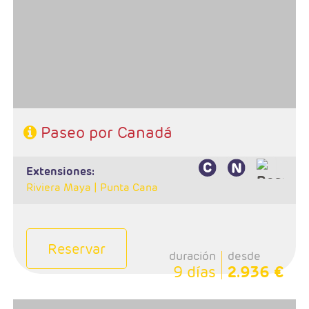
- Ruta: Toronto - Niagara - Ottawa - Mt Tremblant -
Quebec - Montreal
- Categoría hotelera: Primera
- Régimen: Alojamiento y desayuno
Paseo por Canadá
extensiones:
Riviera Maya |
Punta Cana
Reservar
duración
desde
9 días
2.936 €