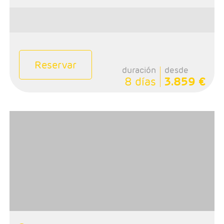
Reservar
duración
desde
8 días
3.859 €
- Salida: Domingos
-Ruta: 1 noche Montreal, 1 noche St Alexis, 2 noches
Quebec, 1 noche Ottawa y 2 noches Toronto
- Categoria Hotelera: Categoria A y B
- Régimen: Alojamiento y desayuno, 2 almuerzos y 1
cena