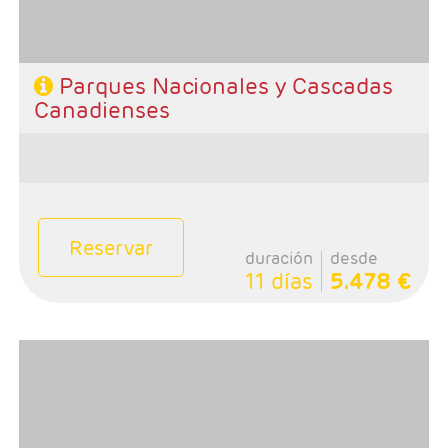
Parques Nacionales y Cascadas
Canadienses
Reservar
duración
desde
11 días
5.478 €
- Salidas: Domingos
- Ruta: 1 noche Calgary, 2 noches Banff, 1 noche Jasper,
1 noche Kamloops, 3 noches Vancouver y 1 noche
Victoria
- Categoría hotelera: Primera