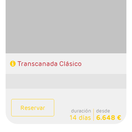
- Salidas: Lunes de mayo a septiembre
- Ruta: 1n Toronto, 1n Niagara, 1n Ottawa, 2n Quebec, 1n
Montreal, 1n Calgary, 2n Banff, 1n Jasper, 1n Kamloops y
1 noche Vancouver.
- Categoría hotelera: Única
-Rñegimen: Desayunos y 2 comidas
Transcanada Clásico
Reservar
duración
desde
14 días
6.648 €