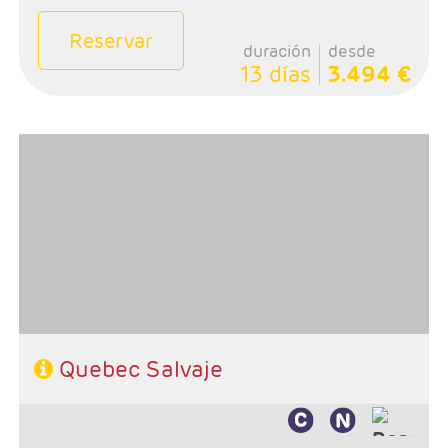
Reservar
duración
desde
13 días
3.494 €
- Salida: Miércoles
-Ruta: 2 noches Montreal, 2 noches Quebec, 2 noches
Sagüenay 1 noche La Malbaie, 1 noche Wendake y 1
noche La Mauricie
- Categoria Hotelera: Unica
- Régimen: Alojamiento y desayuno, 2 almuerzos y 1
cena
Quebec Salvaje