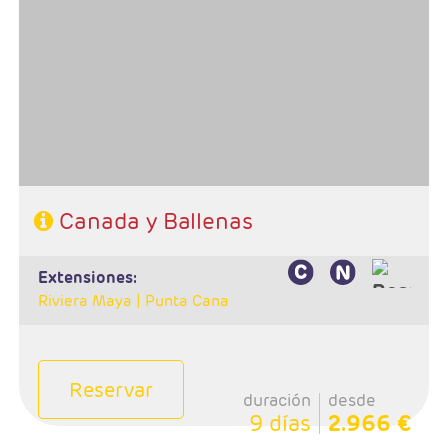
- Salidas: Lunes del 25may al 05oct
- Ruta: 1 noche Toronto, 1 noche Niagara, 1 noche
Ottawa, 1 noche Mt Tremblant, 2 noches Quebec y 1
noche Montreal
- Categoría hotelera: Primera
-Rñegimen: Desayuno
Canada y Ballenas
extensiones:
Riviera Maya |
Punta Cana
Reservar
duración
desde
9 días
2.966 €