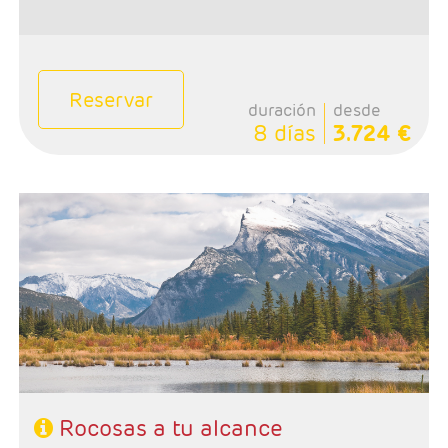
Reservar
duración
desde
8 días
3.724 €
- Salidas: Domingos
- Ruta: 1 noche Calgary, 2 noches Banff, 1 noche Jasper,
1 noche Kamloops y 1 noche Vancouver
- Categoría hotelera: Primera
-Rñegimen: Desayunos y 1 cena
Rocosas a tu alcance