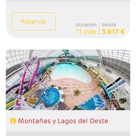
Reservar
duración
desde
11 días
3.617 €
- Salidas: Lunes
- Ruta: 2 noches Vancouver, 1 noches Whistler, 1 noche
Revelstoke, 1 noche Banff y y 1 noche Calgary.
- Categoría hotelera: Primera
-Rñegimen: Desayunos
Montañas y Lagos del Oeste