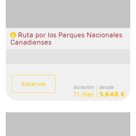
-Rñegimen: Desayunos y 1 cena
Ruta por los Parques Nacionales
Canadienses
Reservar
duración
desde
11 días
5.648 €
- Salidas: Domingos
- Ruta: 1 noche Calgary, 2 noches Banff, 1 noche Jasper,
1 noche Kamloops, 4 noches Vancouver