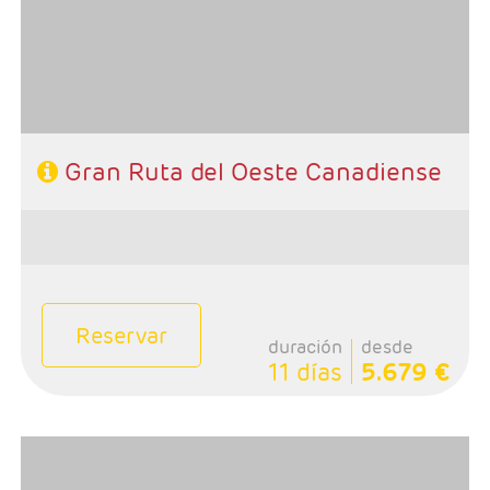
Incluidas excursiónes aVictoria y Wistler
- Categoría hotelera: Primera
-Rñegimen: Desayunos y 1 cena
Gran Ruta del Oeste Canadiense
Reservar
duración
desde
11 días
5.679 €
- Salidas: Lunes
- Ruta: 1 noche Toronto, 1 noche Niagara, 1 noche