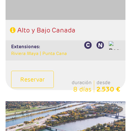
668 808 620
Alto y Bajo Canada
extensiones:
Riviera Maya |
Punta Cana
Reservar
duración
desde
8 días
2.530 €
- Salida: Sábados
-Ruta: 1 noche Toronto, 1 noche Niagara, 1 noche
Ottawa,1 noche en Delange, 1 noche Quebec y 1 noche
Montreal
- Categoria Hotelera: Unica