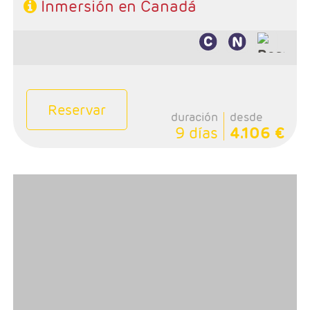
Inmersión en Canadá
Reservar
duración
desde
9 días
4.106 €
- Salidas: Martes
- Ruta: 1 noche Vancouver, 7 noches crucero Alaska, 1
noche Wistler, 1 noche Revelstonke, 1 noche Banff y 1
noche Calgary
- Categoría hotelera: Primera
-Rñegimen: AD en Vancouver y Rocosas y PC en
crucero