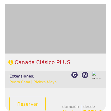
- Salidas: Domingos
- Ruta: 2 noches Toronto, 1 noche Niagara, 1 noche
Ottawa, 3 noches Quebec y 2 noches Montreal
- Categoría hotelera: Categorias A y B
-Rñegimen: Desayunos y 1 almuerzo
Canada Clásico PLUS
extensiones:
Punta Cana |
Riviera Maya
Reservar
duración
desde