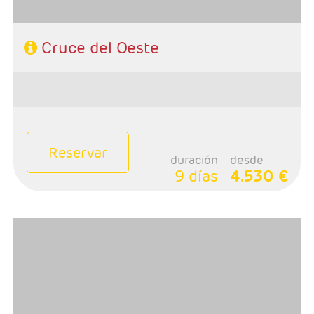
Cruce del Oeste
Reservar
duración
desde
9 días
4.530 €
- Salidas: Domingos
- Ruta: 1 noche Calgary, 2 noches Banff, 1 noche Jasper,
1 noche Kamloops, 3 noches Vancouver y 1 noche
Wistler
- Categoría hotelera: Primera
-Rñegimen: Desayunos y 1 cena