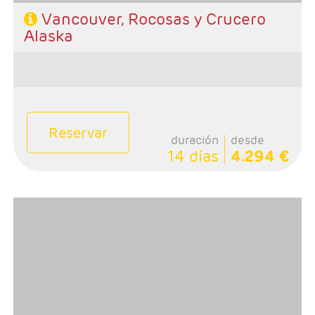
Vancouver, Rocosas y Crucero
Alaska
Reservar
duración
desde
14 días
4.294 €
- Salidas: Domingos
- Ruta: 3 noches Vancouver, 1 noches Whistler, 1 noche
Revelstoke, 1 noche Banff y y 1 noche Calgary.
- Categoría hotelera: Primera
-Rñegimen: Desayunos