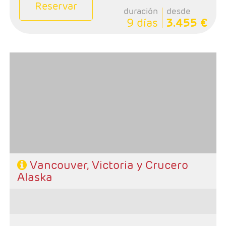
Reservar
duración
desde
9 días
3.455 €
- Salidas: Sábados
- Ruta: 4 noches Vancouver y 7 noches crucero Alaska
- Categoría hotelera: Primera
-Rñegimen: SA en Vancouver y PC en crucero
Vancouver, Victoria y Crucero
Alaska