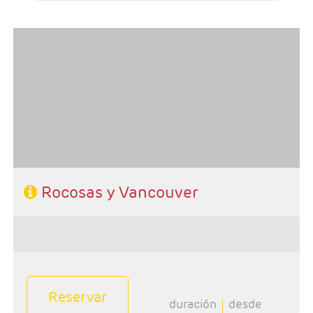
- Salidas: Domingos
- Ruta: 1 noche Calgary, 2 noches Banff, 1 noche Jasper,
1 nocheKamloops y 2 noches Vancouver
- Categoría hotelera: Primera
-Rñegimen: Desayunos y 1 cena
Rocosas y Vancouver
Reservar
duración
desde