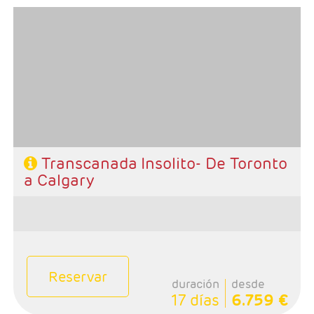
- Salidas: Julio 18 Agosto 1-8-15-29 Septiembre 26s
- Ruta: 1n Toronto, 1n Niagara, 1n Otawa, 1n Quebec, 1n
Delage, 1n Ile aux Coudres,2n Suguenay, 2n Montreal 1
noche Vancouver, 1n Whistler, 1n Revlestoke, 1n Banff,
1n Calgary
- Categoría hotelera: Única
-Rñegimen: Desayunos y 2 comidas
Transcanada Insolito- De Toronto
a Calgary
Reservar
duración
desde
17 días
6.759 €