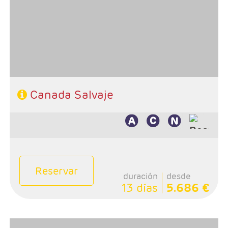
Ottawa, 1 noche Erdake, 2 noches Saguenay, 1 noche
La Malbaie, 2 noches Quebec, 1 noche La Mauricie y 1
noche Montreal
- Categoría Hotelera: Turista y Primera
Régimne: Desyauno, 3 Almuerzos y 1 Cena
Canada Salvaje
Reservar
duración
desde
13 días
5.686 €