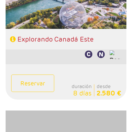
- Régimen: Alojamiento y desayuno y 1 cena
Explorando Canadá Este
Reservar
duración
desde
8 días
2.580 €
- Salidas: Lunes
- Ruta: 1 noche Toronto, 1 noche Niagara, 1 noche
Ottawa, 3 noches Quebec y 1 noche Montreal