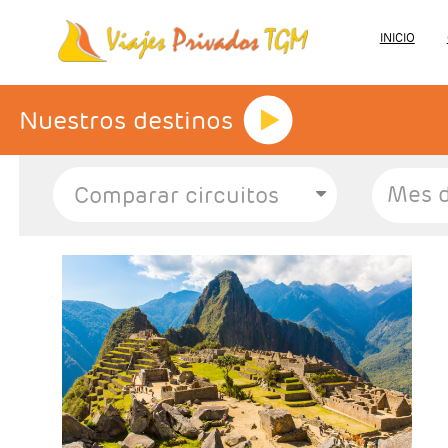
INICIO
Nuestros destinos
Mes d
- Salidas: Diarias
- Ruta: 2 noches Lima, 2 noches Cusco y 1
noche Valle Sagrado
- Categoría hotelera: A elegir
- Régimen: 5 desayunos y 2 almuerzos