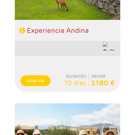
Experiencia Andina
duración
desde
reservar
10 días
2.180 €
- Salidas: Diarias
- Ruta: 2 noches Lima, 3 noches Cusco, 1
noche Valle Sagrado, 1 noche Aguas Calientes
y 2 noches Puno.
- Régimen: 9 desayunos y 4 almuerzo