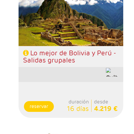
noches Uyuni, 2 noches La Paz, 2 noches
Puno, 3 noches Cusco, 1 noche Urubamba, 1
noche Lima
- Categoría hotelera: Standard o Superior
- Régimen: Alojamiento y desayuno
Lo mejor de Bolivia y Perú -
Salidas grupales
duración
desde
reservar
16 días
4.219 €