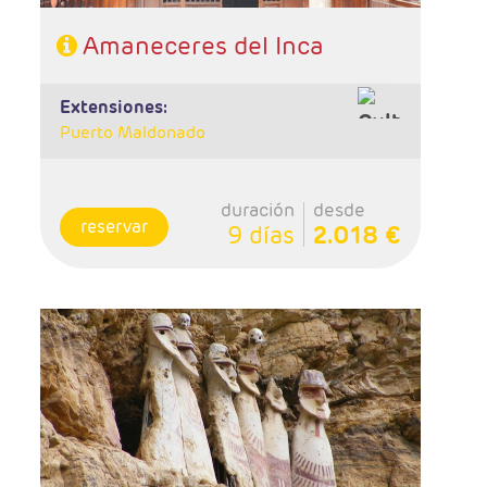
Amaneceres del Inca
extensiones:
Puerto Maldonado
duración
desde
reservar
9 días
2.018 €
- Salidas: Diarias
- Ruta: 3 noches Lima, 3 noches Chachapoyas,
3 noches Cuzco, 1 noche Valle Sagrado, 1
noche Aguas Calientes.
- Régimen: 11 desayunos y 2 almuerzos