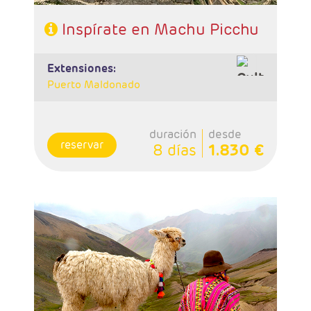
Inspírate en Machu Picchu
extensiones:
Puerto Maldonado
duración
desde
reservar
8 días
1.830 €
- Salidas: Diarias
- Ruta: 2 noches Lima, 3 noches Cuzco, 1
noche Valle Sagrado, 1 noche Aguas Calientes.
- Régimen: 7 desayunos y 2 almuerzos