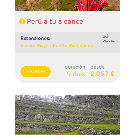
Perú a tu alcance
extensiones:
Riviera Maya |
Puerto Maldonado
duración
desde
reservar
9 días
2.057 €
- Salidas: Diarias
- Ruta: 2 noches Lima, 2 noches Cuzco, 1
noche Valle Sagrado, 1 noche Aguas Calientes
y 2 noches Puno.
- Categoría hotelera: A elegir
- Régimen: 8 desayunos y 4 almuerzos