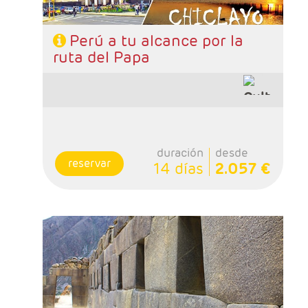
Perú a tu alcance por la
ruta del Papa
duración
desde
reservar
14 días
2.057 €
- Salidas: Diarias
- Ruta: 2 noches Lima, 2 nohes Valle Sagrado,
1 noche Aguas Calientes y 2 noches Cusco.
- Categoría hotelera: A elegir
- Régimen: 7 desayunos y 2 almuerzos