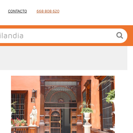
CONTACTO
668 808 620
- Salidas: Diarias
- Ruta: 2 noches Lima, 3 noches Cuzco, 1
noche Valle Sagrado, 1 noche Aguas Calientes.
- Categoría hotelera: A elegir
- Régimen: 7 desayunos y 2 almuerzos