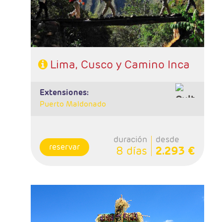
Lima, Cusco y Camino Inca
extensiones:
Puerto Maldonado
duración
desde
reservar
8 días
2.293 €
- Salidas: Diarias
- Ruta: 2 noches Lima, 1 noche Arequipa, 1
noche Colca, 2 noches Puno, 2 noches Cusco,