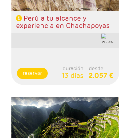
Perú a tu alcance y
experiencia en Chachapoyas
duración
desde
reservar
13 días
2.057 €
- Salidas: Diarias
- Ruta: 3 noches Lima, 1 noche Paracas y 3
noches Cusco.
- Categoría hotelera: A elegir
- Régimen: 7 desayunos y 1 almuerzo