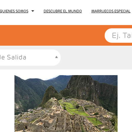
QUIENES SOMOS
DESCUBRE EL MUNDO
MARRUECOS ESPECIAL
e Salida
- Salidas: Diarias
- Ruta: 2 noches Lima, 2 noches Cusco,
1noche Aguas Calientes y 1noche Cusco
- Categoría hotelera: A elegir
- Régimen: 6 desayunos y 1almuerzo