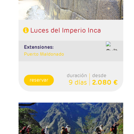
Luces del Imperio Inca
extensiones:
Puerto Maldonado
duración
desde
reservar
9 días
2.080 €
- Salidas: Diarias
- Ruta: 2 noches Lima, 2 noches Cusco,
1noche Aguas Calientes y 1noche Cusco
- Categoría hotelera: A elegir
- Régimen: 6 desayunos y 1almuerzo