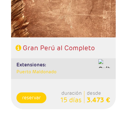
Puno, 3 noches Cusco, 1 noche Valle Sagrado,
1 noche Aguas Calientes.
- Categoría hotelera: A elegir
- Régimen: 13 desayunos y 6 almuerzos
Gran Perú al Completo
extensiones:
Puerto Maldonado
duración
desde
reservar
15 días
3.473 €