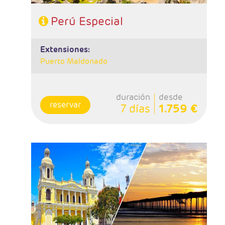
Perú Especial
extensiones:
Puerto Maldonado
duración
desde
reservar
7 días
1.759 €
- Salidas: Diarias
- Ruta: 3 noches Trujillo, 2 noches Chiclayo, 2
noches Lima, 3 noches Cusco, 1 noche Valle
Sagrado, 1 noche Aguas Calientes.
- Régimen: 12 desayunos y 4 almuerzos