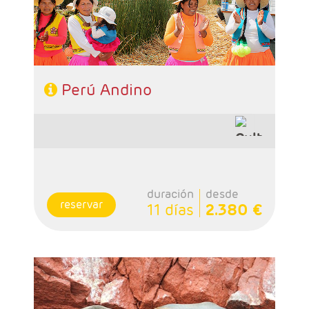
Perú Andino
duración
desde
reservar
11 días
2.380 €
- Salidas: Diarias
- Ruta: 1 noche Lima, 1 noche Paracas, 1 noche
Nazca, 2 noches Arequipa, 1 noche Colca, 2