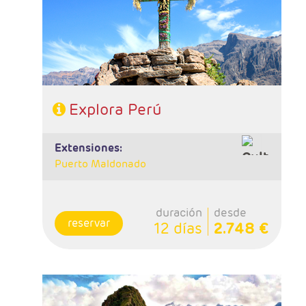
1 noche Valle Sagrado y 1 noche Cusco.
- Categoría hotelera: A elegir
- Régimen: 10 desayunos y 6 almuerzos
Explora Perú
extensiones:
Puerto Maldonado
duración
desde
reservar
12 días
2.748 €
- Salidas: Viernes
- Ruta: 1 noche Santa Cruz, 1 noche Sucre, 2