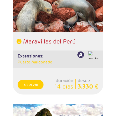
noches Puno, 3 noches Cusco, 1 noche Valle
Sagrado.
- Categoría hotelera: A elegir
- Régimen: 12 desayunos y 6 almuerzos
Maravillas del Perú
extensiones:
Puerto Maldonado
duración
desde
reservar
14 días
3.330 €
- Salidas: Diarias
- Ruta: 1 noche Santa Cruz, 1 noche Sucre, 2