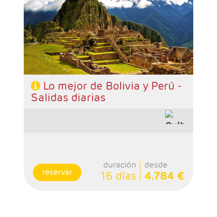
noches Uyuni, 2 noches La Paz, 2 noches
Puno, 3 noches Cusco, 1 noche Urubamba, 1
noche Lima
- Categoría hotelera: Standard o Superior
- Régimen: Alojamiento y desayuno
Lo mejor de Bolivia y Perú -
Salidas diarias
duración
desde
reservar
16 días
4.784 €