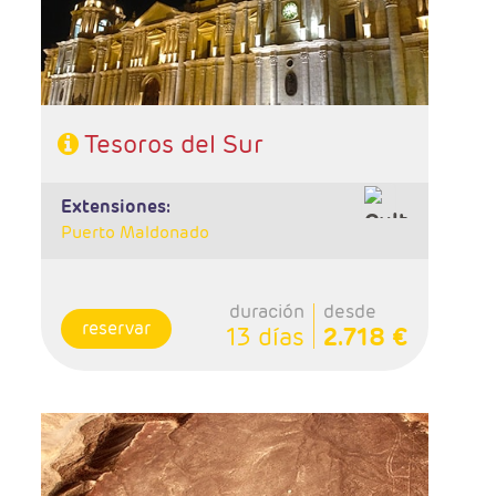
- Categoría hotelera: A elegir
- Régimen: 11 desayunos y 6 almuerzos
Tesoros del Sur
extensiones:
Puerto Maldonado
duración
desde
reservar
13 días
2.718 €
- Salidas: Diarias
- Ruta: 3 noches Lima, 1 noche Paracas, 1
noche Arequipa, 1 noche Colca, 2 noches