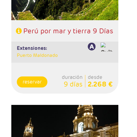
Perú por mar y tierra 9 Días
extensiones:
Puerto Maldonado
duración
desde
reservar
9 días
2.268 €
- Salidas: Diarias
- Ruta: 2 noches Lima, 1 noche Arequipa, 1
noche Colca, 2 noches Puno, 2 noches Cusco,
1 noche Valle Sagrado, 1 noche Aguas
Calientes y 1 noche Cusco.