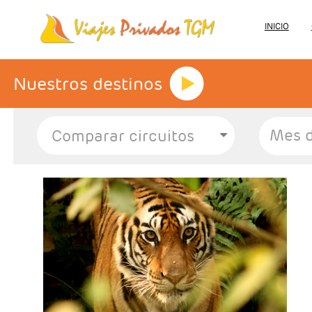
INICIO
Nuestros destinos
Mes d
- Salidas: Sábados
- Ruta: 1 noche Kathmandu, 2 noches P,N,
Chitwan, 2n Pokhara y 2 noches Kathmandu
- Categoría hotelera: Primera, Primera Superior
y deluxe
- Régimen: 7 desayunos. 3 almuerzos y 2 cenas