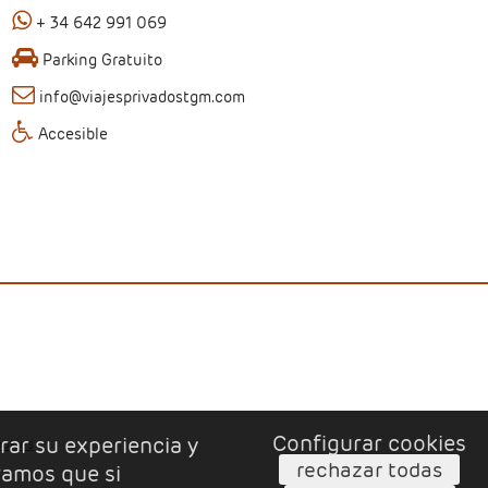
+ 34 642 991 069
Parking Gratuito
info@viajesprivadostgm.com
Accesible
Configurar cookies
rar su experiencia y
ookies
rechazar todas
ramos que si