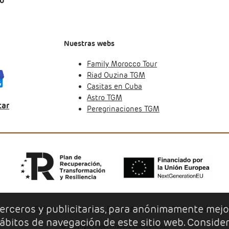
mo
Nuestras webs
Family Morocco Tour
Riad Ouzina TGM
Casitas en Cuba
Astro TGM
tar
Peregrinaciones TGM
 terceros y publicitarias, para anónimamente mejo
iso legal
Política de privacidad
Política de Cookies
Configuración de C
 hábitos de navegación de este sitio web. Conside
Copyright Viajes Privados TGM 2014 S.L.