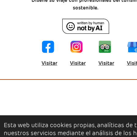
Diseñe su viaje con profesionales del turis
sostenible.
Visitar
Visitar
Visitar
Visi
Esta web utiliza cookies propias, analíticas de
Av
nuestros servicios mediante el análisis de los