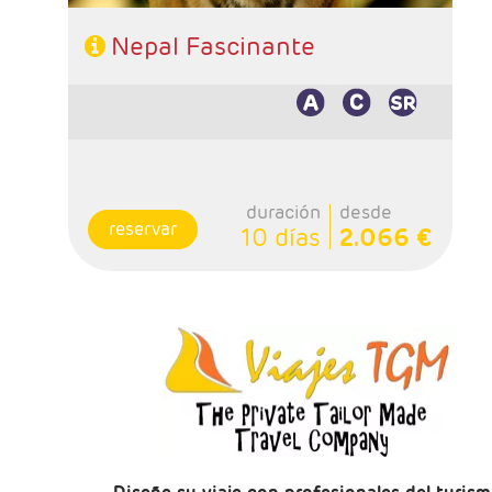
Nepal Fascinante
duración
desde
reservar
10 días
2.066 €