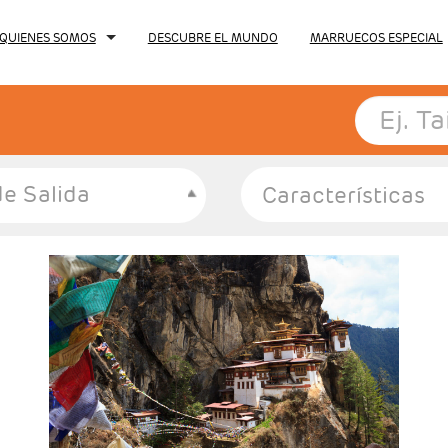
QUIENES SOMOS
DESCUBRE EL MUNDO
MARRUECOS ESPECIAL
e Salida
- Salidas: Diarias (incluye 2 días de treking)
- Ruta: 2 noche Kathmandu, 2 noches Treking,
2n Pokhara, 2 noches P:N: Chitwan y 1 noche
Kathmandu
- Categoría hotelera: Única
- Régimen: 9 desayunos. 7 almuerzos y 4
cenas