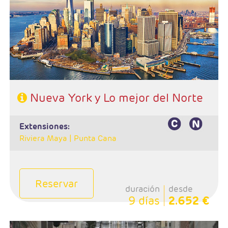
- Ruta: Nueva York - Philadelphia - Washington -
Niagara - Nueva York (posibilidad de ampliar noches)
- Categoría hotelera: Circuito 4* y hotel de su elección
en Nueva York
- Régimen: Alojamiento y desayuno en circuito y solo
alojamiento en Nueva York
- Nota: Consultar suplemento en fechas de Navidad
Nueva York y Lo mejor del Norte
extensiones:
Riviera Maya |
Punta Cana
Reservar
duración
desde
9 días
2.652 €