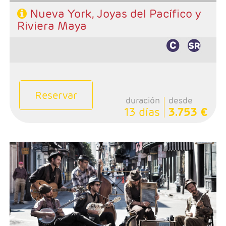
Nueva York, Joyas del Pacífico y
Riviera Maya
Reservar
duración
desde
13 días
3.753 €
- Salida: Lunes
- Ruta: Chicago - Indianapolis - Nashville - Memphis -
New Orleans
- Categoría hotelera: 3*- 4*
- Régimen: Alojamiento y desayuno