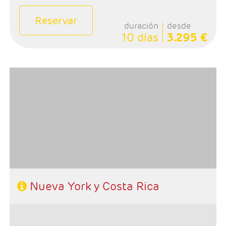
Reservar
duración
desde
10 días
3.295 €
- Salidas: Diarias
- Ruta: 4 noches (ampliables) Nueva York + 7 noches
Costa Rica
- Categoría hotelera: A su elección
- Régimen: A su elección
- A destacar: Incluye traslados y Alto y Bajo Manhatan
Nueva York y Costa Rica