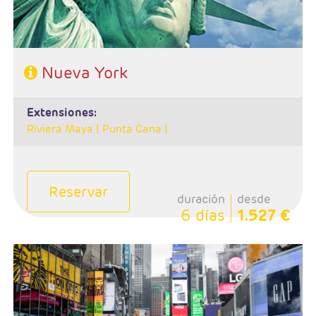
668 808 620
Nueva York
extensiones:
Riviera Maya |
Punta Cana |
Reservar
duración
desde
6 días
1.527 €
- Salida: Jueves de Junio a Octubre
- 5 noches de estancia
- Régimen: Alojamiento
- Visitas incluidas (Contrastes, Alto y Bajo Manhattan y
Washington