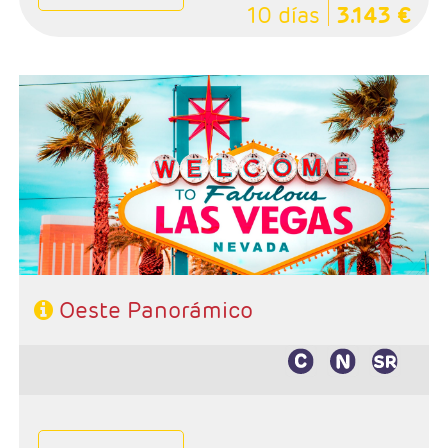
10 días
3.143 €
- Salida: Lunes
- Ruta: Las Vegas - Fresno - Yosemite - San Francisco -
Monterey - Lompoc - Santa Bárbara - Los Angeles
- Categoría hotelera: 3*- 4*
- Régimen: Alojamiento y desayuno
Oeste Panorámico