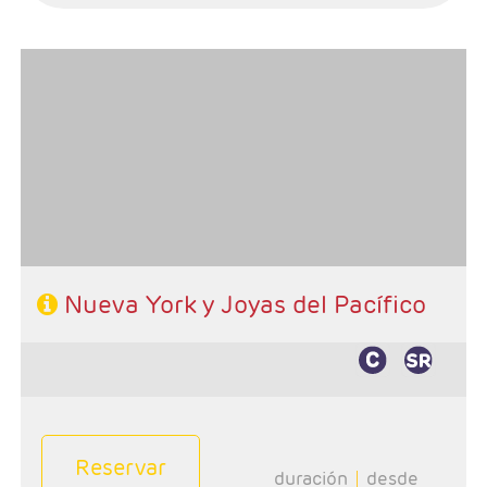
- Salidas: Lunes
- Ruta: 3 noches (ampliables) Nueva York adelantando
fecha de salida, 2 noches S.Francisco, 1 Lompoc y 2 Los
Angeles
- Categoría hotelera: A su elección en N.York y Primera
en Circuito
- Régimen: A su elección en N.York y En circuito: AD
Nueva York y Joyas del Pacífico
Reservar
duración
desde