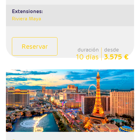
extensiones:
Riviera Maya
Reservar
duración
desde
10 días
3.575 €
- Salida: Lunes
- Ruta: Las Vegas - Fresno - Yosemite - San Francisco -
Monterey - Lompoc - Santa Bárbara - Los Angeles -
Riviera Maya
- Categoría hotelera: 3*- 4*
- Régimen: Alojamiento y desayuno en circuito