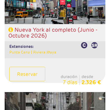
- Hotel: Sheraton New York Times Square
Nueva York al completo (Junio -
Octubre 2026)
extensiones:
Punta Cana |
Riviera Maya
Reservar
duración
desde
7 días
2.326 €
- Salida: Jueves
- Ruta: San Francisco - Monterey - Carmel - Lompoc -
Santa Bárbara - Los Angeles