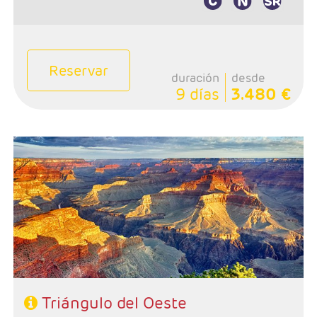
Reservar
duración
desde
9 días
3.480 €
- Salida: Viernes
- Ruta: Los Angeles - Grand Canyon - Las Vegas -
Mammoth Lakes o Fresno - Yosemite - San Francisco
- Categoría hotelera: 3*- 4*
- Régimen: Alojamiento y desayuno
Triángulo del Oeste