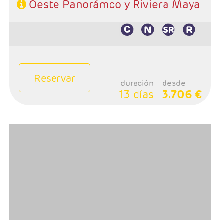
Oeste Panorámco y Riviera Maya
Reservar
duración
desde
13 días
3.706 €
- Salidas: Lunes
- Ruta: 3 noches (ampliables) Nueva York adelantando
fecha de salida, 2 noches S.Francisco, 1 Lompoc y 2 Los
Angeles
Extensión a Rivera Maya 3 noches o más
- Categoría hotelera: A su elección en N.York , Primera
en Circuito y de libre elección en Riviera Maya
- Régimen: De su elección en N.York y Rivera M.y En
circuito: AD