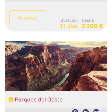
Reservar
duración
desde
13 días
3.300 €
- Salida: Miercoles
- Ruta: Los Angeles - Grand Canyon - Monument Valley
- Page - antelope - Bryce Canyon - Zion - Las Vegas
- Categoría hotelera: Standard
- Régimen: Alojamiento y desayuno
Parques del Oeste