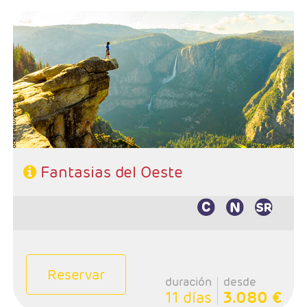
- Salida: Sábados
- Ruta: Los Angeles - Grand Canyon - Las Vegas -
Fresno o Mammoth Lakes - Yosemite - San Francisco -
Monterey - Carmel - Lompoc - Santa Bárbara - Los
angeles
- Categoría hotelera: 3*- 4*
- Régimen: Alojamiento y desayuno en circuito (7
desayunos)
Fantasias del Oeste
Reservar
duración
desde
11 días
3.080 €