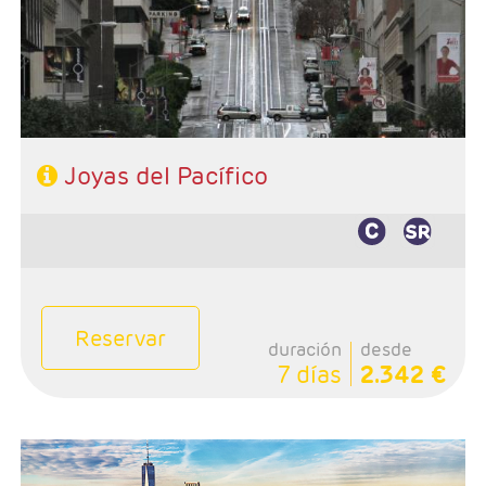
- Categoría hotelera: 3*- 4*
- Régimen: Alojamiento y desayuno
Joyas del Pacífico
Reservar
duración
desde
7 días
2.342 €
- Salidas: Martes