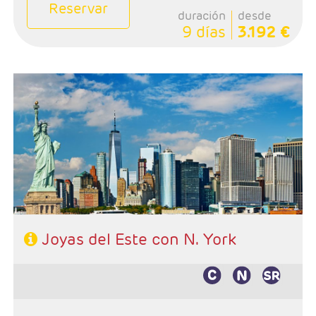
Reservar
duración
desde
9 días
3.192 €
- Salida: Jueves
- Ruta: Nueva York - Philadelphia - Washintong -
Niagara - Boston - Newport - Nueva York
- Categoría hotelera: 3*- 4*
- Régimen: Alojamiento y desayuno
Joyas del Este con N. York