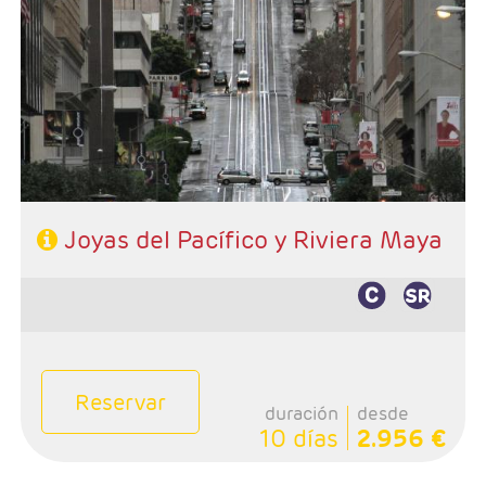
- Salida: Jueves
- Ruta: San Francisco - Monterey - Carmel - Lompoc -
Santa Bárbara - Los Angeles
- Categoría hotelera: 3*- 4*
- Régimen: Alojamiento y desayuno
- Extensión a Riviera Maya
Joyas del Pacífico y Riviera Maya
Reservar
duración
desde
10 días
2.956 €